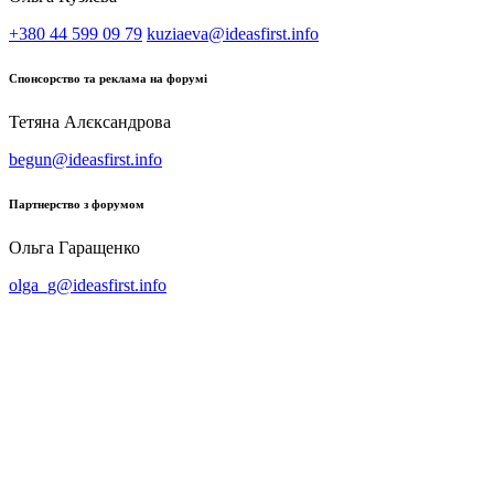
+380 44 599 09 79
kuziaeva@ideasfirst.info
Спонсорство та реклама на форумі
Тетяна Алєксандрова
begun@ideasfirst.info
Партнерство з форумом
Ольга Гаращенко
olga_g@ideasfirst.info
Архiв 2026
Архiв 2025
Архiв 2024
Архiв 2023
Архiв 2022
Архiв 2021
Архiв 2020
Архiв 2019
Архiв 2018
Архiв 2017