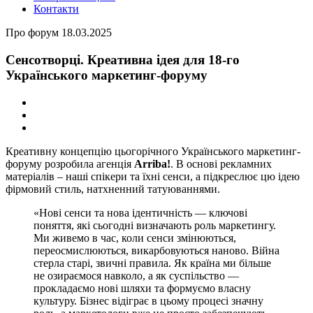
Контакти
Про форум
18.03.2025
Сенсотворці. Креативна ідея для 18-го
Українського маркетинг-форуму
Креативну концепцію цьогорічного Українського маркетинг-
форуму розробила агенція
Arriba!
. В основі рекламних
матеріалів – наші спікери та їхні сенси, а підкреслює цю ідею
фірмовий стиль, натхненний татуюваннями.
«Нові сенси та нова ідентичність — ключові
поняття, які сьогодні визначають роль маркетингу.
Ми живемо в час, коли сенси змінюються,
переосмислюються, викарбовуються наново. Війна
стерла старі, звичні правила. Як країна ми більше
не озираємося навколо, а як суспільство —
прокладаємо нові шляхи та формуємо власну
культуру. Бізнес відіграє в цьому процесі значну