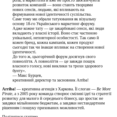
роль, а маркетологи вже не просто забезпечують
розвиток компаній — вони стають творцями
нових сенсів, людьми, які впливають на
формування нової ідентичності суспільства.
Саме тому ми обрали татуювання як візуальну
основу 18-го Українського маркетинг-форуму.
Адже кожне тату — це закарбовані сенси, які люди
вкладають у власні історії. Воно стає частиною
унікальної, неповторної особистості. Так само й
кожен бренд, кожна кампанія, кожен продукт
сьогодні так чи інакше впливає на створення нової
ідентичності.
До того ж, цьогорічний форум досягнув свого
повноліття. А повноліття — це завжди пошук
власного голосу, нові виклики та трохи здорового
бунту».
— Макс Бурцев,
креативний директор та засновник Arriba!
Arriba!
— креативна агенція з Харкова. Її слоган —
Be More
Pirate
, а з 2005 року команда створює сміливі ідеї та стратегії
розвитку для малого й середнього бізнесу, що зростає не
завдяки мільйонним бюджетам, а завдяки нестандартним
рішенням і пошуку прихованих можливостей.
Поділитися статтею