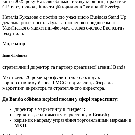
кінця 2025 року Наталія обіймає посаду керівниці практики
GR та супроводу інвестицій юридичної компанії Everlegal.
Наталія Бухалова є постійною учасницею Business Stand Up,
декілька років поспіль була запрошеною продюсеркою
Українського маркетинг-форуму, а зараз очолює Експертну
раду події.
Модератор
Іван Філіппов
стратегічний директор та партнер креативної агенції Banda
Має понад 20 років кросфункційного досвіду в
корпоративному бізнесі FMCG: від мерчендайзера до
маркетинг-директора та стратегічного директора.
До Banda обіймав керівні посади у сфері маркетингу:
директор з маркетингу в
“Верес”;
керівник департаменту маркетингу в
Ecosoft;
керівник напряму управління торговельними марками в
МХП.