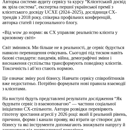
Авторка системи аудиту сервісу та курсу “Клієнтський досвід
як зріла система”, експертка першої української премії з
клієнтського досвіду UCXE (2024–2025), дослідниця CX-
трендів з 2018 року, спікерка профільних конференцій,
авторка статей і персонального блогу.
«Від wow до норми: як CX управляє реальністю клієнта у
кризовому світі»
Світ змінився. Ми більше не в реальності, де сервіс будується
навколо перевищення очікувань. Сьогодні під тиском навіть
базові стандарти: пандемія, війна, демографічні зміни і
виснаження суспільства трансформують поведінку клієнтів.
Токсичність і абʼюз стають нормою.
Це означає зміну ролі бізнесу. Навчати сервісу співробітників
вже недостатньо. Потрібно формувати нові правила взаємодії
з клієнтами.
На виступі будуть представлені результати дослідження “Як
будувати сервіс із взаємоповагою” — частини соціальної
ініціативи CX-спільноти. Автори розвідки перевіряють
гіпотезу зростання агресії у 2026 році: який її реальний рівень,
причини, форми і канали прояву, які втрати це створює для
бізнесу та які інструменти допомагають знижувати напругу й
захищатися від деструктивної поведінки.