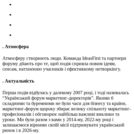
. Атмосфера
Атмосферу створюють люди. Команда IdeasFirst та партнери
форуму дбають про те, щоб подія сприяла новим ідеям,
сенсам, натхненню учасників і ефективному нетворкінгу.
. Актуальність
Перша подія відбулась у далекому 2007 році, і тоді називалась
“Український форум маркетинг-директорів”. Якими б
складними та буремними не були часи для бізнесу та країни,
маркетинг-форум щороку збирає велику спільноту маркетинг-
професіоналів і обговорює найбільш важливі виклики та
уроки. Ми були разом з вами у 2014-му, 2022-му році і
залишаємося вірними своїй місії підтримувати український
ринок і в 2026-му.