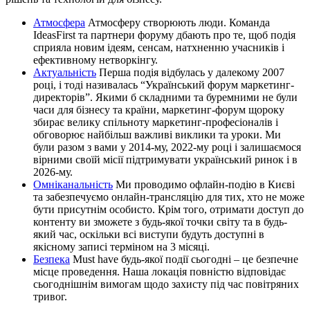
Атмосфера
Атмосферу створюють люди. Команда
IdeasFirst та партнери форуму дбають про те, щоб подія
сприяла новим ідеям, сенсам, натхненню учасників і
ефективному нетворкінгу.
Актуальність
Перша подія відбулась у далекому 2007
році, і тоді називалась “Український форум маркетинг-
директорів”. Якими б складними та буремними не були
часи для бізнесу та країни, маркетинг-форум щороку
збирає велику спільноту маркетинг-професіоналів і
обговорює найбільш важливі виклики та уроки. Ми
були разом з вами у 2014-му, 2022-му році і залишаємося
вірними своїй місії підтримувати український ринок і в
2026-му.
Омніканальність
Ми проводимо офлайн-подію в Києві
та забезпечуємо онлайн-трансляцію для тих, хто не може
бути присутнім особисто. Крім того, отримати доступ до
контенту ви зможете з будь-якої точки світу та в будь-
який час, оскільки всі виступи будуть доступні в
якісному записі терміном на 3 місяці.
Безпека
Must have будь-якої події сьогодні – це безпечне
місце проведення. Наша локація повністю відповідає
сьогоднішнім вимогам щодо захисту під час повітряних
тривог.