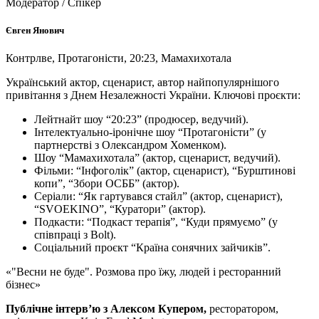
Модератор / Спікер
Євген Янович
Контрлве, Протагоністи, 20:23, Мамахихотала
Український актор, сценарист, автор найпопулярнішого
привітання з Днем Незалежності України.
Ключові проєкти:
Лейтнайт шоу “20:23” (продюсер, ведучий).
Інтелектуально-іронічне шоу “Протагоністи” (у
партнерстві з Олександром Хоменком).
Шоу “Мамахихотала” (актор, сценарист, ведучий).
Фільми: “Інфоголік” (актор, сценарист), “Бурштинові
копи”, “Збори ОСББ” (актор).
Серіали: “Як гартувався стайл” (актор, сценарист),
“SVOEKINO”, “Куратори” (актор).
Подкасти: “Подкаст терапія”, “Куди прямуємо” (у
співпраці з Bolt).
Соціальний проєкт “Країна сонячних зайчиків”.
«"Весни не буде". Розмова про їжу, людей і ресторанний
бізнес»
Публічне інтервʼю з Алексом Купером,
ресторатором,