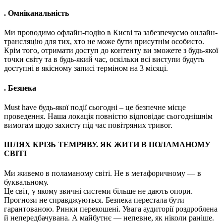
. Омніканальність
Ми проводимо офлайн-подію в Києві та забезпечуємо онлайн-
трансляцію для тих, хто не може бути присутнім особисто.
Крім того, отримати доступ до контенту ви зможете з будь-якої
точки світу та в будь-який час, оскільки всі виступи будуть
доступні в якісному записі терміном на 3 місяці.
. Безпека
Must have будь-якої події сьогодні – це безпечне місце
проведення. Наша локація повністю відповідає сьогоднішнім
вимогам щодо захисту під час повітряних тривог.
ШЛЯХ КРІЗЬ ТЕМРЯВУ. ЯК ЖИТИ В ПОЛАМАНОМУ
СВІТІ
Ми живемо в поламаному світі. Не в метафоричному — в
буквальному.
Це світ, у якому звичні системи більше не дають опори.
Прогнози не справджуються. Безпека перестала бути
гарантованою. Ринки перекошені. Увага аудиторії роздроблена
й непередбачувана. А майбутнє — непевне, як ніколи раніше.