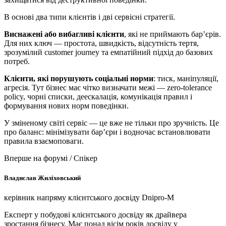
В основі два типи клієнтів і дві сервісні стратегії.
Виснажені або вибагливі клієнти
, які не приймають бар’єрів.
Для них ключ — простота, швидкість, відсутність тертя,
зрозумілий customer journey та емпатійний підхід до базових
потреб.
Клієнти, які порушують соціальні норми
: тиск, маніпуляції,
агресія. Тут бізнес має чітко визначати межі — zero-tolerance
policy, чорні списки, деескалація, комунікація правил і
формування нових норм поведінки.
У зміненому світі сервіс — це вже не тільки про зручність. Це
про баланс: мінімізувати бар’єри і водночас встановлювати
правила взаємоповаги.
Вперше на форумі / Спікер
Владислав Жиліховський
керівник напряму клієнтського досвіду Dnipro-M
Експерт у побудові клієнтського досвіду як драйвера
зростання бізнесу. Має понад вісім років досвіду у