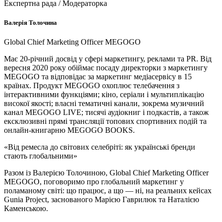
Експертна рада / Модераторка
Валерія Толочина
Global Chief Marketing Officer MEGOGO
Має 20-річний досвід у сфері маркетингу, реклами та PR. Від
вересня 2020 року обіймає посаду директорки з маркетингу
MEGOGO та відповідає за маркетинг медіасервісу в 15
країнах. Продукт MEGOGO охоплює телебачення з
інтерактивними функціями; кіно, серіали і мультиплікацію
високої якості; власні тематичні канали, зокрема музичний
канал MEGOGO LIVE; тисячі аудіокниг і подкастів, а також
ексклюзивні прямі трансляції топових спортивних подій та
онлайн-книгарню MEGOGO BOOKS.
«Від ремесла до світових селебріті: як українські бренди
стають глобальними»
Разом із Валерією Толочиною, Global Chief Marketing Officer
MEGOGO, поговоримо про глобальний маркетинг у
поламаному світі: що працює, а що — ні, на реальних кейсах
Gunia Project, заснованого Марією Гаврилюк та Наталією
Каменською.