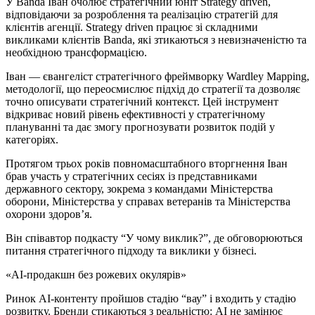
У Banda Іван очолює стратегічний юніт Strategy driven,
відповідаючи за розроблення та реалізацію стратегій для
клієнтів агенції. Strategy driven працює зі складними
викликами клієнтів Banda, які зтикаються з невизначеністю та
необхідною трансформацією.
Іван — євангеліст стратегічного фреймворку Wardley Mapping,
методології, що переосмислює підхід до стратегії та дозволяє
точно описувати стратегічний контекст. Цей інструмент
відкриває новий рівень ефективності у стратегічному
плануванні та дає змогу прогнозувати розвиток подій у
категоріях.
Протягом трьох років повномасштабного вторгнення Іван
брав участь у стратегічних сесіях із представниками
державного сектору, зокрема з командами Міністерства
оборони, Міністерства у справах ветеранів та Міністерства
охорони здоров’я.
Він співавтор подкасту “У чому виклик?”, де обговорюються
питання стратегічного підходу та виклики у бізнесі.
«AI-продакшн без рожевих окулярів»
Ринок AI-контенту пройшов стадію “вау” і входить у стадію
розвитку. Бренди стикаються з реальністю: AI не замінює