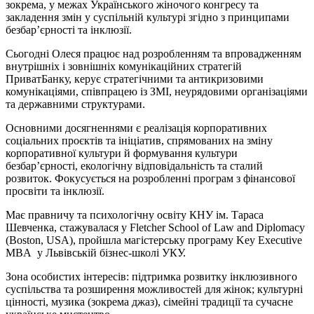
зокрема, у межах Українського жіночого конгресу та
закладення змін у суспільній культурі згідно з принципами
безбарʼєрності та інклюзії.
Сьогодні Олеся працює над розробленням та впровадженням
внутрішніх і зовнішніх комунікаційних стратегій
ПриватБанку, керує стратегічними та антикризовими
комунікаціями, співпрацею із ЗМІ, неурядовими організаціями
та державними структурами.
Основними досягненнями є реалізація корпоративних
соціальних проєктів та ініціатив, спрямованих на зміну
корпоративної культури й формування культури
безбар’єрності, екологічну відповідальність та сталий
розвиток. Фокусується на розробленні програм з фінансової
просвіти та інклюзії.
Має правничу та психологічну освіту КНУ ім. Тараса
Шевченка, стажувалася у Fletcher School of Law and Diplomacy
(Boston, USA), пройшла магістерську програму Key Executive
MBA у Львівській бізнес-школі УКУ.
Зона особистих інтересів: підтримка розвитку інклюзивного
суспільства та розширення можливостей для жінок; культурні
цінності, музика (зокрема джаз), сімейні традиції та сучасне