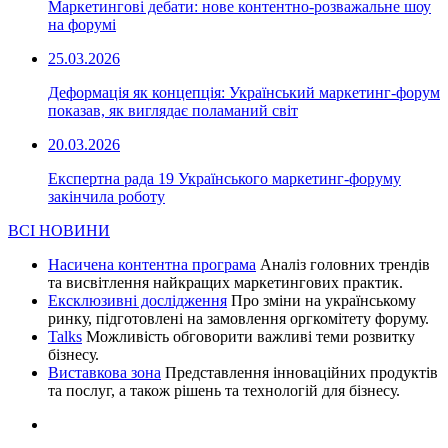
Маркетингові дебати: нове контентно-розважальне шоу
на форумі
25.03.2026
Деформація як концепція: Український маркетинг-форум
показав, як виглядає поламаний світ
20.03.2026
Експертна рада 19 Українського маркетинг-форуму
закінчила роботу
ВСІ НОВИНИ
Насичена контентна програма
Аналіз головних трендів
та висвітлення найкращих маркетингових практик.
Ексклюзивні дослідження
Про зміни на українському
ринку, підготовлені на замовлення оргкомітету форуму.
Talks
Можливість обговорити важливі теми розвитку
бізнесу.
Виставкова зона
Представлення інноваційних продуктів
та послуг, а також рішень та технологій для бізнесу.