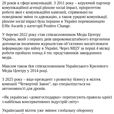
20 років в сфері комунікацій.
З 2011 року – керуючий партнер
комунікаційної агенції plusone social impact, пріоритетом
роботи якої є комунікаційні кампанії, спрямовані на
поведінкові зміни та адвокацію, а також урядові комунікації.
plusone social impact була першою в Україні переможницею
Effie Awards у категорії Positive Change.
У березні 2022 року став співзасновником Медіа Центру
Україна, який з перших днів широкомасштабного вторгнення
допомагав іноземним журналістам об’єктивно висвітлювати
інформацію про війну в Україні. Через МЦУ за перші 4 місяці
роботи пройшло понад 4 тис представників закордонних
медіа.
Максим також був співзасновником Українського Кризового
Медіа Центру у 2014 році.
З 2025 року – віце-президент з розвитку бізнесу в мілтек
компанії “Четвертий Закон”, що спеціалізується на
автономності для дронів.
«Як українські «домогосподарки» переписують правила однієї
з найбільш консервативних індустрій світу»
Український мілтек уже змінює глобальну оборонну