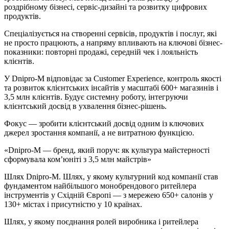
роздрібному бізнесі, сервіс-дизайні та розвитку цифрових
продуктів.
Спеціалізується на створенні сервісів, продуктів і послуг, які
не просто працюють, а напряму впливають на ключові бізнес-
показники: повторні продажі, середній чек і лояльність
клієнтів.
У Dnipro-M відповідає за Customer Experience, контроль якості
та розвиток клієнтських інсайтів у масштабі 600+ магазинів і
3,5 млн клієнтів. Будує системну роботу, інтегруючи
клієнтський досвід в ухвалення бізнес-рішень.
Фокус — зробити клієнтський досвід одним із ключових
джерел зростання компанії, а не витратною функцією.
«Dnipro-M — бренд, який поруч: як культура майстерності
сформувала ком’юніті з 3,5 млн майстрів»
Шлях Dnipro-M.
Шлях, у якому культурний код компанії став
фундаментом найбільшого монобрендового ритейлера
інструментів у Східній Європі — з мережею 650+ салонів у
130+ містах і присутністю у 10 країнах.
Шлях, у якому поєднання ролей виробника і ритейлера