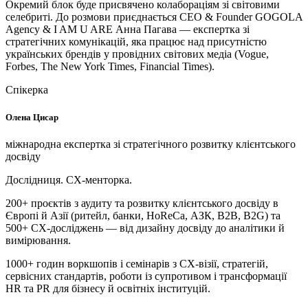
Окремий блок буде присвячено колабораціям зі світовими
селебриті. До розмови приєднається CEO & Founder GOGOLA
Agency & I AM U ARE Анна
П
агава — експертка зі
стратегічних комунікацій, яка працює над присутністю
українських брендів у провідних світових медіа (Vogue,
Forbes, The New York Times, Financial Times).
Спікерка
Олена Цисар
міжнародна експертка зі стратегічного розвитку клієнтського
досвіду
Дослідниця. СХ-менторка.
200+ проєктів з аудиту та розвитку клієнтського досвіду в
Європі й Азії (ритейл, банки, HoReCa, АЗК, B2B, B2G) та
500+ CX-досліджень — від дизайну досвіду до аналітики й
вимірювання.
1000+ годин воркшопів і семінарів з CX-візії, стратегій,
сервісних стандартів, роботи із супротивом і трансформації
HR та PR для бізнесу й освітніх інституцій.