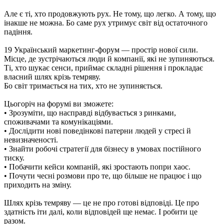
Але є ті, хто продовжують рух. Не тому, що легко. А тому, що
інакше не можна. Бо саме рух утримує світ від остаточного
падіння.
19 Український маркетинг-форум — простір нової сили.
Місце, де зустрічаються люди й компанії, які не зупиняються.
Ті, хто шукає сенси, приймає складні рішення і прокладає
власний шлях крізь темряву.
Бо світ тримається на тих, хто не зупиняється.
Цьогоріч на форумі ви зможете:
• Зрозуміти, що насправді відбувається з ринками,
споживачами та комунікаціями.
• Дослідити нові поведінкові патерни людей у стресі й
невизначеності.
• Знайти робочі стратегії для бізнесу в умовах постійного
тиску.
• Побачити кейси компаній, які зростають попри хаос.
• Почути чесні розмови про те, що більше не працює і що
приходить на зміну.
Шлях крізь темряву — це не про готові відповіді. Це про
здатність іти далі, коли відповідей ще немає. І робити це
разом.