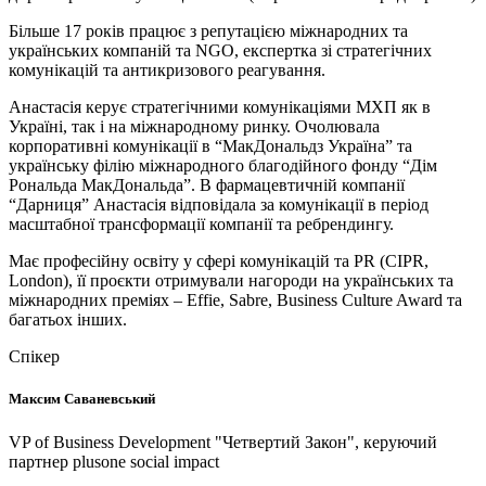
Більше 17 років працює з репутацією міжнародних та
українських компаній та NGO, експертка зі стратегічних
комунікацій та антикризового реагування.
Анастасія керує стратегічними комунікаціями МХП як в
Україні, так і на міжнародному ринку. Очолювала
корпоративні комунікації в “МакДональдз Україна” та
українську філію міжнародного благодійного фонду “Дім
Рональда МакДональда”. В фармацевтичній компанії
“Дарниця” Анастасія відповідала за комунікації в період
масштабної трансформації компанії та ребрендингу.
Має професійну освіту у сфері комунікацій та PR (CIPR,
London), її проєкти отримували нагороди на українських та
міжнародних преміях – Effie, Sabre, Business Culture Award та
багатьох інших.
Спікер
Максим Саваневський
VP of Business Development "Четвертий Закон", керуючий
партнер plusone social impact