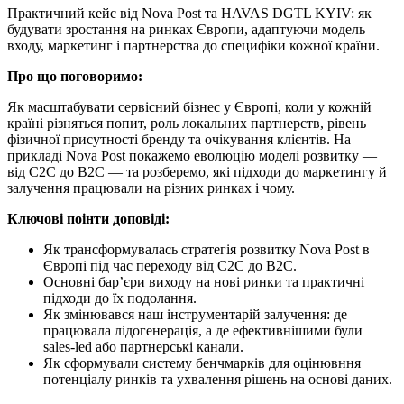
Практичний кейс від Nova Post та HAVAS DGTL KYIV: як
будувати зростання на ринках Європи, адаптуючи модель
входу, маркетинг і партнерства до специфіки кожної країни.
Про що поговоримо:
Як масштабувати сервісний бізнес у Європі, коли у кожній
країні різняться попит, роль локальних партнерств, рівень
фізичної присутності бренду та очікування клієнтів. На
прикладі Nova Post покажемо еволюцію моделі розвитку —
від C2C до B2C — та розберемо, які підходи до маркетингу й
залучення працювали на різних ринках і чому.
Ключові поінти доповіді:
Як трансформувалась стратегія розвитку Nova Post в
Європі під час переходу від C2C до B2C.
Основні бар’єри виходу на нові ринки та практичні
підходи до їх подолання.
Як змінювався наш інструментарій залучення: де
працювала лідогенерація, а де ефективнішими були
sales-led або партнерські канали.
Як сформували систему бенчмарків для оцінювння
потенціалу ринків та ухвалення рішень на основі даних.