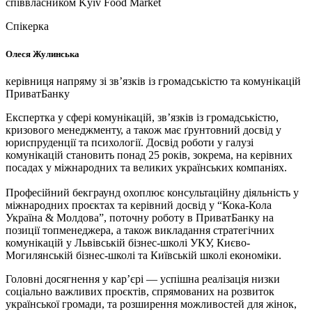
співвласником Kyiv Food Market
Спікерка
Олеся Жулинська
керівниця напряму зі зв’язків із громадськістю та комунікацій
ПриватБанку
Експертка у сфері комунікацій, зв’язків із громадськістю,
кризового менеджменту, а також має ґрунтовний досвід у
юриспруденції та психології. Досвід роботи у галузі
комунікацій становить понад 25 років, зокрема, на керівних
посадах у міжнародних та великих українських компаніях.
Професійний бекграунд охоплює консультаційну діяльність у
міжнародних проєктах та керівний досвід у
“Кока-Кола
Україна & Молдова”,
поточну роботу в ПриватБанку на
позиції топменеджера, а також
викладання стратегічних
комунікацій у Львівській бізнес-школі УКУ, Києво-
Могилянській бізнес-школі та Київській школі економіки.
Головні досягнення у кар’єрі — успішна реалізація низки
соціально важливих проєктів, спрямованих на розвиток
української громади, та розширення можливостей для жінок,