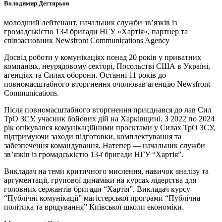
Володимир Дегтярьов
молодший лейтенант, начальник служби зв’язків із
громадськістю 13-ї бригади НГУ «Хартія», партнер та
співзасновник Newsfront Communications Agency
Досвід роботи у комунікаціях понад 20 років у приватних
компаніях, неурядовому секторі, Посольстві США в Україні,
агенціях та Силах оборони. Останні 11 років до
повномасштабного вторгнення очолював агенцію Newsfront
Communications.
Після повномасштабного вторгнення приєднався до лав Сил
ТрО ЗСУ, учасник бойових дій на Харківщині. З 2022 по 2024
рік опікувався комунікаційними проєктами у Силах ТрО ЗСУ,
підтримуючи заходи підготовки, комплектування та
забезпечення командування. Натепер — начальник служби
зв’язків із громадськістю 13-ї бригади НГУ “Хартія”.
Викладач на теми критичного мислення, навичок аналізу та
аргументації, групової динаміки на курсах лідерства для
головних сержантів бригади “Хартія”. Викладач курсу
“Публічні комунікації” магістерської програми “Публічна
політика та врядування” Київської школи економіки.