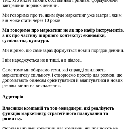
Тих, хто кидає виклик обставинам і ринкам, формулюючи
завтрашній порядок денний.
Ми говоримо про те, яким буде маркетинг уже завтра і яким
він може стати через 10 років.
Ми говоримо про маркетинг не як про набір інструментів,
а як про частину ширшого контексту: економіки,
суспільства, культури.
Ми віримо, що саме зараз формується новий порядок денний.
І він народжується не в тиші, а в діалозі.
Саме тому ми обираємо теми, які справді хвилюють
маркетингову спільноту, і створюємо простір для розмов, що
допомагають бізнесам орієнтуватися й адаптуватися в нових
реаліях війни на виснаження.
Аудиторія
Власники компаній та топ-менеджери, які реалізують
функцію маркетингу, стратегічного планування та
розвитку.
Форум найбільш корисний для компаній, які працюють на