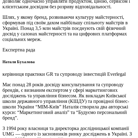
дозволяє одночасно управляти продуктом, ціною, сервісом і
клієнтським досвідом без розриву відповідальності.
Шлях, у якому бренд, розвиваючи культуру майстерності,
сформував під своїм дахом найбільшу спільноту майстрів в
Україні. Понад 3,5 млн майстрів поєднують свій фізичний
досвід у салонах майстерності та на цифрових платформах
соціальних мереж.
Експертна рада
Наталя Бухалова
керівниця практики GR та супроводу інвестицій Everlegal
Має понад 28 років досвіду консультування та супроводу
брендів, є визнаним експертом у сфері маркетингових
досліджень та управління бізнесом. Як викладач Київської
школи державного управління (КШДУ) та провідної бізнес-
школи України “МІМ-Київ” Наталія створила два авторські
курси: “Маркетинговий аналіз” та “Будуємо персональний
бренд”.
З 1994 року власниця та директорка дослідницької компанії
UMG — одного із засновників ринку досліджень в Україні. З