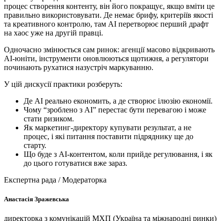
процес створення контенту, він його покращує, якщо вміти це
правильно використовувати. Де немає брифу, критеріїв якості
та креативного контролю, там AI перетворює перший драфт
на хаос уже на другій правці.
Одночасно змінюється сам ринок: агенції масово відкривають
AI-юніти, інструменти оновлюються щотижня, а регулятори
починають рухатися назустріч маркуванню.
У цій дискусії практики розберуть:
Де AI реально економить, а де створює ілюзію економії.
Чому “зроблено з AI” перестає бути перевагою і може
стати ризиком.
Як маркетинг-директору купувати результат, а не
процес, і які питання поставити підряднику ще до
старту.
Що буде з AI-контентом, коли прийде регулювання, і як
до цього готуватися вже зараз.
Експертна рада / Модераторка
Анастасія Зражевська
директорка з комунікацій МХП (Україна та міжнародні ринки)