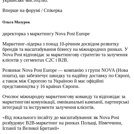
українське мистецтво.
Вперше на форумі / Спікерка
Ольга Мазурок
директорка з маркетингу Nova Post Europe
Маркетинг-лідерка з понад 10-річним досвідом розвитку
брендів та масштабування бізнесу на міжнародних ринках. У
Nova Post відповідає за маркетингову стратегію та залучення
клієнтів у сегментах C2C і B2B.
Розвиває Nova Post Europe — компанію з групи NOVA (Нова
пошта), що забезпечує швидку та надійну доставку по Європі,
а також між Європою та Україною й має офіційні
представництва у 16 країнах Європи.
Очолює міжнародну маркетингову команду та відповідає за
маркетингові комунікації, омніканальні кампанії, партнерські
інтеграції та інструменти залучення клієнтів.
«Від локального інсайту до масштабування: як Nova Post
розбудовує B2B-маркетинг на ринках Польщі, Німеччини,
Іспанії та Великої Британії»