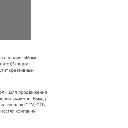
ся словами: «Мамо,
питет)?» А вот
утит креативный
ол»
. Для продвижения
урдных сюжетов. Выход
на каналах ICTV, СТБ,
хностях компаний