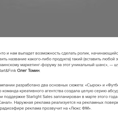
 что и нам выпадет возможность сделать ролик, начинающий
вить название какого-либо продукта) такий (вставить любой э
раинскому маркетинг-форуму за этот уникальный шанс», — ш
Bart&Fink
Олег Томин
.
ампании разработано два основных сюжета: «Сырок» и
«Футб
ио команда креативного агентства создала целую серию абс
 поддержке Starlight Sales запланирован в марте этого года 
 Канал». Наружная реклама реализуется на рекламных повер
В радиоэфире реклама прозвучит на «Люкс ФМ».