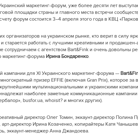
Украинский маркетинг-форум, уже более десяти лет выступа
говой площадки страны и главного места встречи сообщест
счету форум состоится 3–4 апреля этого года в КВЦ «Парков
х организаторов на украинском рынке, кто верит в силу ярк
и старается работать с лучшими креативными и продакшен-а
е сотрудничаем с агентством Bart&Fink и очень довольны ре
о маркетинг-форума
Ирина Бондаренко
.
й кампании для XI Украинского маркетинг-форума —
Bart&Fi
 многократный призер EFFIE (включая Gran Prix), которое за 
 крупнейшими мультинациональными и украинскими компани
принадлежат наиболее заметные коммуникационные кампании 
рбалор», busfor.ua, whoisit? и многих других).
реативный директор Олег Томин, эккаунт-директор Полина П
en, арт-директор Ирина Козаченко, копирайтеры Катя Чаныше
рь, эккаунт-менеджер Анна Джандоева.