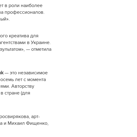
ет в роли наиболее
ва профессионалов.
ый».
ого креатива для
гентствами в Украине.
зультатом», — отметила
nk
— это независимое
восемь лет с момента
ями. Авторству
в стране (для
росвирякова, арт-
ва и Михаил Фищенко,