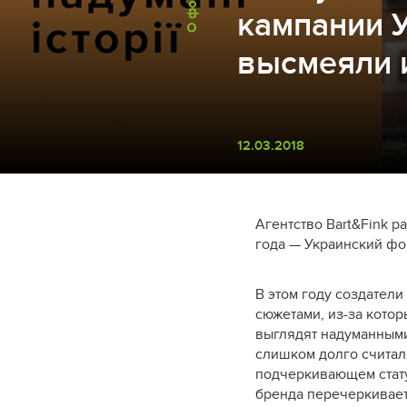
О форуме
кампании 
высмеяли 
12.03.2018
Агентство Bart&Fink р
года — Украинский фо
В этом году создател
сюжетами, из-за котор
выглядят надуманными
слишком долго считал
подчеркивающем стату
бренда перечеркивае