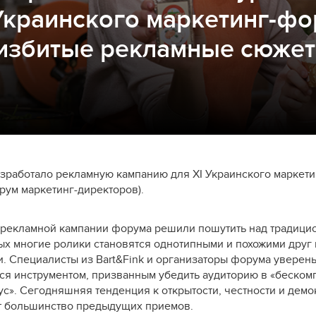
Украинского маркетинг-ф
избитые рекламные сюже
азработало рекламную кампанию для XI Украинского маркети
рум маркетинг-директоров).
и рекламной кампании форума решили пошутить над традиц
ых многие ролики становятся однотипными и похожими друг н
. Специалисты из Bart&Fink и организаторы форума уверены
ся инструментом, призванным убедить аудиторию в «беском
с». Сегодняшняя тенденция к открытости, честности и демо
т большинство предыдущих приемов.