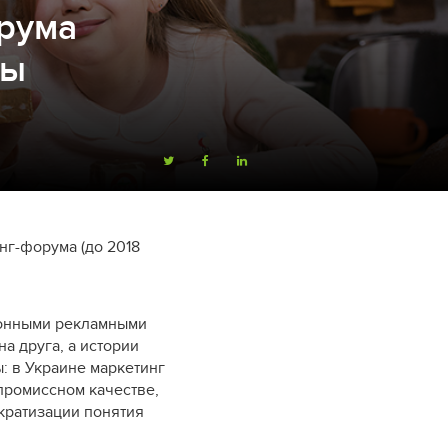
орума
ты
нг-форума (до 2018
ионными рекламными
а друга, а истории
: в Украине маркетинг
промиссном качестве,
кратизации понятия