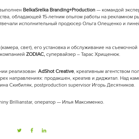
 выполнен
BelkaSrelka Branding+Production
— командой экспе
ства, обладающей 15-летним опытом работы на рекламном р
отвечали исполнительный продюсер Ольга Олещенко и лин
(камера, свет), его установка и обслуживание на съемочно
-компанией
ZODIAC
,
супервайзер – Тарас Хрищенюк.
нии реализован
AdShot Creative
, креативным агентством по
рех направлениях: продакшен, креатив и диджитал. Над кам
рина Скибиляк, postproduction supervisor Игорь Десятников.
iny Brillianstar, оператор — Илья Максименко.