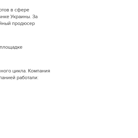
ртов в сфере
ынке Украины. За
ейный продюсер
й площадке
лного цикла. Компания
панией работали: