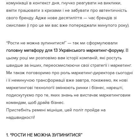
комунікації в контекст дня, гнучко реагувати на виклики,
вміти працювати з кризами і не забувати про автентичність
свого бренду. Адже нове десятиліття — час брендів зі
смислами (і про це ми вас вже попереджали минулого року).
“Рости не можна зупинитися!” — так ми сформулювали
головну метафору для 13 Українського маркетинг-форуму.
В
цьому році ми розповімо вам історії компаній, які ростуть
швидше за інших, переосмислюючи свої стратегії і маркетинг.
Ми також поговоримо про роль маркетинг-директора сьогодні
і її неминучою трансформації вже завтра, покажемо, як нові
маркетингові технології змінюють ринки і бізнес, нарешті,
подискутуємо про те, яких знань не вистачає маркетинговим
командам, щоб драйв бізнес.
Пристебніть ремені міцніше, цей політ пройде на
надшвидкості!
1.
“РОСТИ НЕ МОЖНА ЗУПИНИТИСЯ”