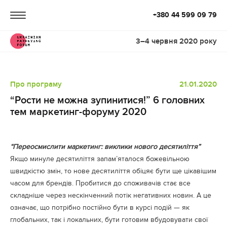
+380 44 599 09 79
3–4 червня 2020 року
Про програму
21.01.2020
“Рости не можна зупинитися!” 6 головних
тем маркетинг-форуму 2020
“Переосмислити маркетинг: виклики нового десятиліття”
Якщо минуле десятиліття запам’яталося божевільною
швидкістю змін, то нове десятиліття обіцяє бути ще цікавішим
часом для брендів. Пробитися до споживачів стає все
складніше через нескінченний потік негативних новин. А це
означає, що потрібно постійно бути в курсі подій — як
глобальних, так і локальних, бути готовим вбудовувати свої