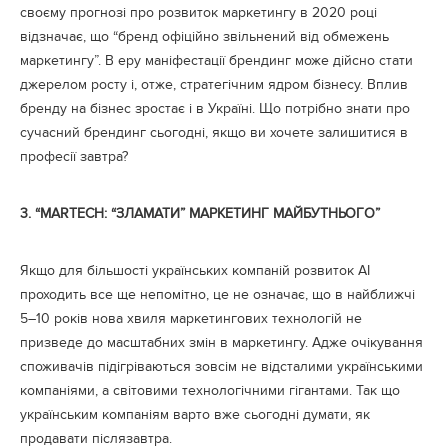
своєму прогнозі про розвиток маркетингу в 2020 році
відзначає, що “бренд офіційно звільнений від обмежень
маркетингу”. В еру маніфестації брендинг може дійсно стати
джерелом росту і, отже, стратегічним ядром бізнесу.
Вплив
бренду на бізнес зростає і в Україні. Що потрібно знати про
сучасний брендинг сьогодні, якщо ви хочете залишитися в
професії завтра?
3.
“MARTECH: “ЗЛАМАТИ” МАРКЕТИНГ МАЙБУТНЬОГО”
Якщо для більшості українських компаній розвиток AI
проходить все ще непомітно, це не означає, що в найближчі
5–10 років нова хвиля маркетингових технологій не
призведе до масштабних змін в маркетингу. Адже очікування
споживачів підігріваються зовсім не відсталими українськими
компаніями, а світовими технологічними гігантами. Так що
українським компаніям варто вже сьогодні думати, як
продавати післязавтра.