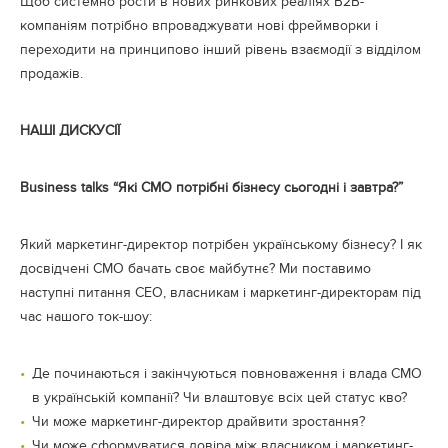
Щоб системно рости в нових ринкових реаліях B2B-
компаніям потрібно впроваджувати нові фреймворки і
переходити на принципово інший рівень взаємодії з відділом
продажів.
НАШІ ДИСКУСІЇ
Business talks “Які СМО потрібні бізнесу сьогодні і завтра?”
Який маркетинг-директор потрібен українському бізнесу? І як
досвідчені CMO бачать своє майбутнє? Ми поставимо
наступні питання СЕО, власникам і маркетинг-директорам під
час нашого ток-шоу:
Де починаються і закінчуються повноваження і влада CMO
в українській компанії? Чи влаштовує всіх цей статус кво?
Чи може маркетинг-директор драйвити зростання?
Чи може сформуватися довіра між власником і маркетинг-