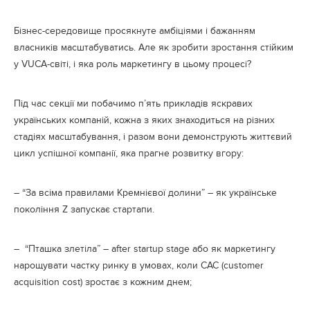
Бізнес-середовище просякнуте амбіціями і бажанням
власників масштабуватись. Але як зробити зростання стійким
у VUCA-світі, і яка роль маркетингу в цьому процесі?
Під час секції ми побачимо п’ять прикладів яскравих
українських компаній, кожна з яких знаходиться на різних
стадіях масштабування, і разом вони демонструють життєвий
цикл успішної компанії, яка прагне розвитку вгору:
– “За всіма правилами Кремнієвої долини” – як українське
покоління Z запускає стартапи.
– “Пташка злетіла” – after startup stage або як маркетингу
нарощувати частку ринку в умовах, коли САС (customer
acquisition cost) зростає з кожним днем;