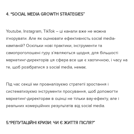
4.
“
SOCIAL MEDIA GROWTH STRATEGIES”
Youtube, Instagram, TikTok – ці канали вже не можна
ігнорувати. Але як оцінювати ефективність social media-
кампаній? Оскільки нові практики, інструменти та
самопроголошені гуру з’являються щодня, для більшості
маркетинг-директорів ця сфера все ще є хаотичною, і часу на
те, щоб розібратися з social media, немає.
Під час секції ми проаналізуємо стратегії зростання і
систематизуємо інструменти просування, щоб допомогти
маркетинг-директорам в оцінці не тільки вау-ефекту, але і
реальних комерційних результатів від social media.
5.
“РЕПУТАЦІЙНІ КРИЗИ: ЧИ Є ЖИТТЯ ПІСЛЯ?”