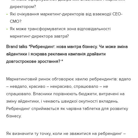
директором?
Які очікування маркетинг-директорів від взаємодії CEO-
CMO?
Як може трансформуватися зона відповідальності
маркетинг-директора завтра?
Brand talks “Ребрендинг: нова мантра бізнесу. Чи може зміна
айдентики і яскрава рекламна кампанія драйвити
довгострокове зростання? “
Маркетинговий ринок обговорює хвилю ребрендингів: вдало
– невдало, красиво – некрасиво, спрацювало – не
спрацювало. Власники порівнюють бюджети, витрачені на
зміну айдентики, і чекають швидкої окупності вкладень.
Ребрендинг сприймається як чарівна таблетка для розвитку
бізнесу.
Як визначити ту точку, коли не зважитися на ребрендинг –