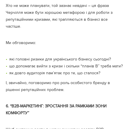
Хто не може планувати, той зазнає невдачі – ця фраза
Черчілля може бути хорошою метафорою і для роботи з
репутаційними кризами, які трапляються в бізнесі все
частіше.
Ми обговоримо:
які головні ризики для українського бізнесу сьогодні?
що допомагає вийти з кризи і скільки “планів В” треба мати?
як довго аудиторія пам’ятає про те, що сталося?
І, звичайно, поговоримо про роль особистого бренду в
рішенні репутаційних проблем.
6.
“B2B-МАРКЕТИНГ: ЗРОСТАННЯ ЗА РАМКАМИ ЗОНИ
КОМФОРТУ”