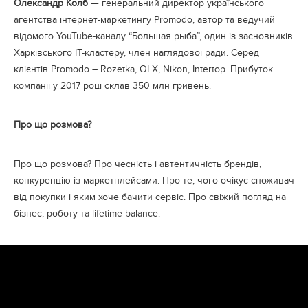
Олександр Колб
— генеральний директор українського
агентства інтернет-маркетингу Promodo, автор та ведучий
відомого YouTube-каналу “Большая рыба”, один із засновників
Харківського IT-кластеру, член наглядової ради. Серед
клієнтів Promodo – Rozetka, OLX, Nikon, Intertop. Прибуток
компанії у 2017 році склав 350 млн гривень.
Про що розмова?
Про що розмова? Про чесність і автентичність брендів,
конкуренцію із маркетплейсами. Про те, чого очікує споживач
від покупки і яким хоче бачити сервіс. Про свіжий погляд на
бізнес, роботу та lifetime balance.