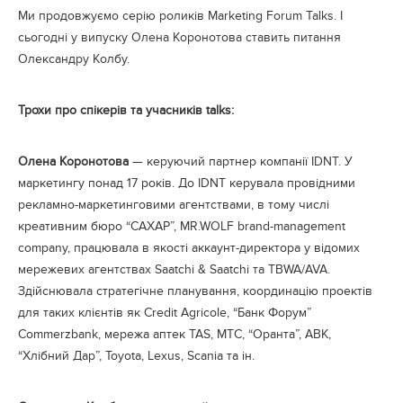
Ми продовжуємо серію роликів Marketing Forum Talks. І
сьогодні у випуску Олена Коронотова ставить питання
Олександру Колбу.
Трохи про спікерів та учасників talks:
Олена Коронотова
— керуючий партнер компанії IDNT. У
маркетингу понад 17 років. До IDNT керувала провідними
рекламно-маркетинговими агентствами, в тому числі
креативним бюро “САХАР”, MR.WOLF brand-management
company, працювала в якості аккаунт-директора у відомих
мережевих агентствах Saatchi & Saatchi та TBWA/AVA.
Здійснювала стратегічне планування, координацію проектів
для таких клієнтів як Credit Agricole, “Банк Форум”
Commerzbank, мережа аптек TAS, МТС, “Оранта”, АВК,
“Хлібний Дар”, Toyota, Lexus, Scania та ін.