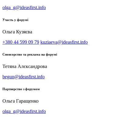
olga_g@ideasfirst.info
Участь у форумі
Ольга Кузяєва
+380 44 599 09 79
kuziaeva@ideasfirst.info
Спонсорство та реклама на форумі
Тетяна Алєксандрова
begun@ideasfirst.info
Партнерство з форумом
Ольга Гаращенко
olga_g@ideasfirst.info
Архiв 2026
Архiв 2025
Архiв 2024
Архiв 2023