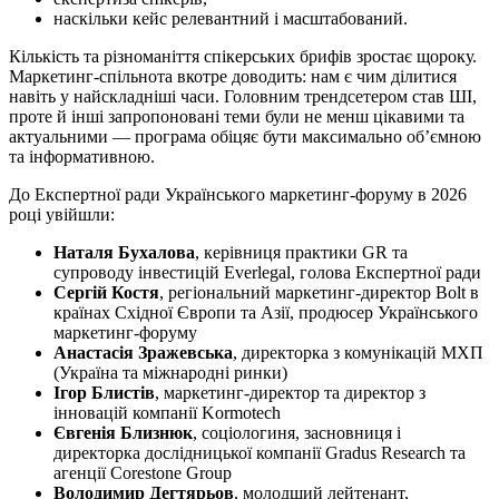
наскільки кейс релевантний і масштабований.
Кількість та різноманіття спікерських брифів зростає щороку.
М
аркетинг-спільнота вкотре доводить: нам є чим ділитися
навіть у найскладніші часи. Головним трендсетером став ШІ,
проте й інші запропоновані теми були не менш цікавими та
актуальними — програма обіцяє бути максимально об’ємною
та інформативною.
До Експертної ради Українського маркетинг-форуму в 2026
році увійшли:
Наталя Бухалова
, керівниця практики GR та
супроводу інвестицій Everlegal, голова Експертної ради
Сергій Костя
, регіональний маркетинг-директор Bolt в
країнах Східної Європи та Азії, продюсер Українського
маркетинг-форуму
Анастасія Зражевська
, директорка з комунікацій МХП
(Україна та міжнародні ринки)
Ігор Блистів
, маркетинг-директор та директор з
інновацій компанії Kormotech
Євгенія Близнюк
, соціологиня, засновниця і
директорка дослідницької компанії Gradus Research та
агенції Corestone Group
Володимир Дегтярьов
, молодший лейтенант,