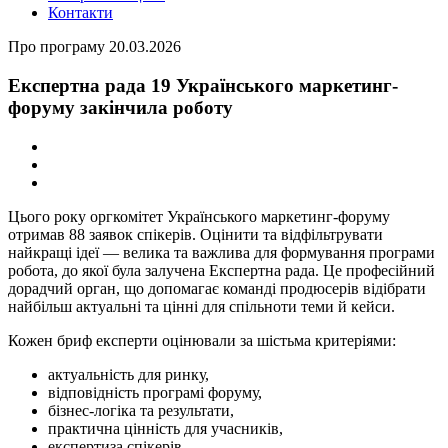
Контакти
Про програму
20.03.2026
Експертна рада 19 Українського маркетинг-
форуму закінчила роботу
Цього року
оргкомітет Українського маркетинг-форуму
отримав 88 заявок спікерів. Оцінити та відфільтрувати
найкращі ідеї
—
велика та важлива для формування програми
робота, до якої була залучена Експертна рада. Це професійний
дорадчий орган, що допомагає команді продюсерів відібрати
найбільш актуальні та цінні для спільноти теми й кейси.
Кожен бриф експерти оцінювали за шістьма критеріями:
актуальність для ринку,
відповідність програмі форуму,
бізнес-логіка та результати,
практична цінність для учасників,
експертиза спікерів,