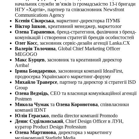
начальник служби зв’язків із громадськістю 13-ї бригади
НГУ «Хартія», партнер та співзасновник Newsfront
Communications Agency
Ксенія Сікорська
, маркетинг-директорка ПУМБ
Віктор Ішков
, креативний менеджер, маркетолог
Олена Тараненко
, бренд-стратегиня, фахівчиня з бренд-
комунікацій і створення стратегій брендів особистостей
Олег Косс
, засновник сервіс-дизайн агенції Lanka.CX
Валерія Толочина
, Global Chief Marketing Officer
MEGOGO
Макс Бурцев
, засновник та креативний директор
Arriba!
Ірина Бондаренко
, засновниця компанії IdeasFirst,
продюсерка Українського маркетинг-форуму
Михайло Траверсе
, партнер та директор зі стратегії ISD
Group
Олена Ведмідь
, CEO та власниця комунікаційної агенції
Postmen
Микола Чумак
та
Олена Коронотова
, співвласники
компанії IDNT
Юлія Герасько
, media director компанії Promodo
Денис Суділковський
, Chief Design Officer в ЛУН,
куратор Product Design Professium
Олена Мартинова
, директорка з маркетингу
медіакомпанії Starlight Media