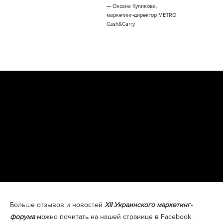
— Оксана Куликова,
маркетинг-директор METRO
Cash&Carry
Больше отзывов и новостей
XII Украинского маркетинг-
форума
можно почитать на нашей странице в
Facebook.