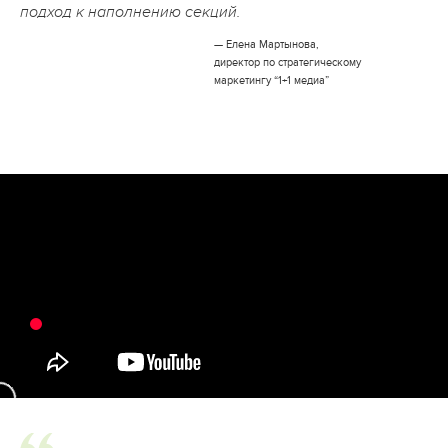
подход к наполнению секций.
— Елена Мартынова,
директор по стратегическому
маркетингу “1+1 медиа”