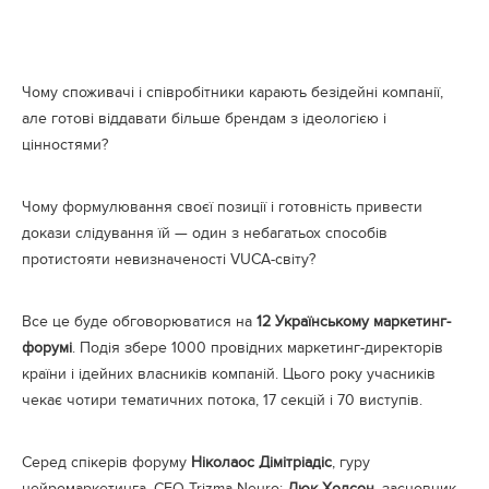
Чому споживачі і співробітники карають безідейні компанії,
але готові віддавати більше брендам з ідеологією і
цінностями?
Чому формулювання своєї позиції і готовність привести
докази слідування їй — один з небагатьох способів
протистояти невизначеності VUCA-світу?
Все це буде обговорюватися на
12 Українському маркетинг-
форумі
. Подія збере 1000 провідних маркетинг-директорів
країни і ідейних власників компаній. Цього року учасників
чекає чотири тематичних потока, 17 секцій і 70 виступів.
Серед спікерів форуму
Ніколаос Дімітріадіс
, гуру
нейромаркетинга, CEO Trizma Neuro;
Люк Ходсон
, засновник