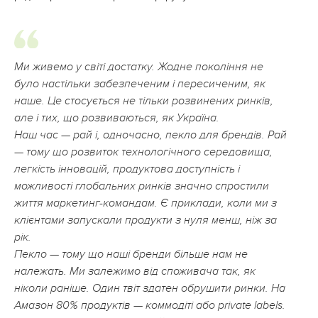
Ми живемо у світі достатку. Жодне покоління не
було настільки забезпеченим і пересиченим, як
наше. Це стосується не тільки розвинених ринків,
але і тих, що розвиваються, як Україна.
Наш час — рай і, одночасно, пекло для брендів. Рай
— тому що розвиток технологічного середовища,
легкість інновацій, продуктова доступність і
можливості глобальних ринків значно спростили
життя маркетинг-командам. Є приклади, коли ми з
клієнтами запускали продукти з нуля менш, ніж за
рік.
Пекло — тому що наші бренди більше нам не
належать. Ми залежимо від споживача так, як
ніколи раніше. Один твіт здатен обрушити ринки. На
Амазон 80% продуктів — коммодіті або private labels.