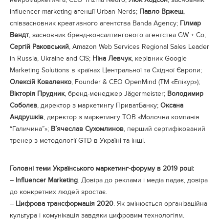
influencer-marketing-агенції Urban Nerds;
Павло Вржещ
,
співзасновник креативного агентства Banda Agency;
Гілмар
Вендт
, засновник бренд-консалтингового агентства GW + Co;
Сергій Раковський
, Amazon Web Services Regional Sales Leader
in Russia, Ukraine and CIS;
Ніна Левчук
, керівник Google
Marketing Solutions в країнах Центральної та Східної Європи;
Олексій Коваленко
, Founder & CEO OpenMind (ТМ «Епікур»);
Вікторія Прудник
, бренд-менеджер Jägermeister;
Володимир
Соболєв
, директор з маркетингу ПриватБанку;
Оксана
Андрушків
, директор з маркетингу ТОВ «Молочна компанія
“Галичина”»;
В’ячеслав Сухомлинов
, перший сертифікований
тренер з методології GTD в Україні та інші.
Головні теми Українського маркетинг-форуму в 2019 році:
–
Influencer Marketing
. Довіра до реклами і медіа падає, довіра
до конкретних людей зростає.
–
Цифрова трансформація 2020
. Як змінюється організаційна
культура і комунікація завдяки цифровим технологіям.