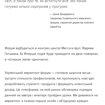
світі, а також про те, як встигнути все. Ми також
готуємо кілька сюрпризів у програмі.
— Ірина Бондаренко,
продюсер Українського маркетинг-
форуму, керуючий директор компанії
IdeasFirst
Форум відбудеться в конгрес-центрі Mercure (вул. Вадима
Гетьмана, 6). Вперше подія буде проходити на двох поверхах,
в чотирьох залах одночасно.
Український маркетинг-форум — головне щорічна місце
зустрічі спільноти професіоналів, які пропонують нові ідеї,
розробляють стратегії і продукти і формують клієнтський
досвід. Це платформа, на якій ринок обговорює порядок
денний на завтра і аналізує пройдені уроки. Ми дивимося на
маркетинг з позиції першої особи і об’єднуємо кращих.