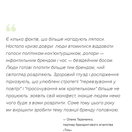
Є кілька фактів, що більше нагадують ляпаси.
Настала криза довіри: люди втомилися віддавати
голоси політикам-кон'юктурщикам, долари —
інфантильним брендам і час — безідейним босам.
Люди готові платити більше тим брендам, чий
світогляд розділяють. Здоровий глузд і дослідження
підказують, що улюблені стратегії "перевзування у
повітрі" і "просочування між крапельками" більше не
працюють: заявіть свій маніфест, інакше людям нема
чого буде з вами розділити. Саме тому цього року
ми вирішили зробити тему позиції бренду головною.
— Олена Тараненко,
партнер брендингового агентства
«Тінь»