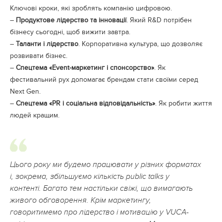
Ключові кроки, які зроблять компанію цифровою.
–
Продуктове лідерство та інновації
. Який R&D потрібен
бізнесу сьогодні, щоб вижити завтра.
–
Таланти і лідерство
. Корпоративна культура, що дозволяє
розвивати бізнес.
–
Спецтема «Event-маркетинг і спонсорство»
. Як
фестивальний рух допомагає брендам стати своїми серед
Next Gen.
–
Спецтема «PR і соціальна відповідальність»
. Як робити життя
людей кращим.
Цього року ми будемо працювати у різних форматах
і, зокрема, збільшуємо кількість рublic talks у
контенті. Багато тем настільки свіжі, що вимагають
живого обговорення. Крім маркетингу,
говоритимемо про лідерство і мотивацію у VUCA-