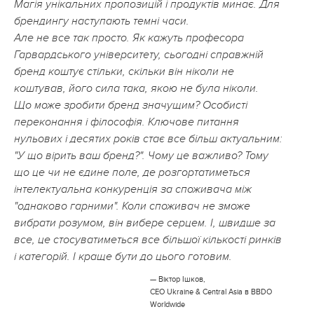
Магія унікальних пропозицій і продуктів минає. Для
брендингу наступають темні часи.
Але не все так просто. Як кажуть професора
Гарвардського університету, сьогодні справжній
бренд коштує стільки, скільки він ніколи не
коштував, його сила така, якою не була ніколи.
Що може зробити бренд значущим? Особисті
переконання і філософія. Ключове питання
нульових і десятих років стає все більш актуальним:
"У що вірить ваш бренд?". Чому це важливо? Тому
що це чи не єдине поле, де розгортатиметься
інтелектуальна конкуренція за споживача між
"однаково гарними". Коли споживач не зможе
вибрати розумом, він вибере серцем. І, швидше за
все, це стосуватиметься все більшої кількості ринків
і категорій. І краще бути до цього готовим.
— Віктор Ішков,
CEO Ukraine & Central Asia в BBDO
Worldwide